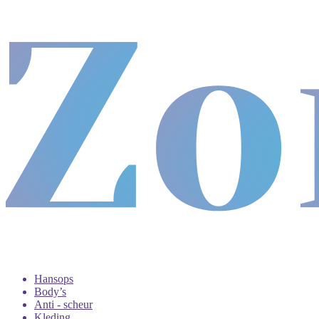
Hansops
Body’s
Anti - scheur
Kleding