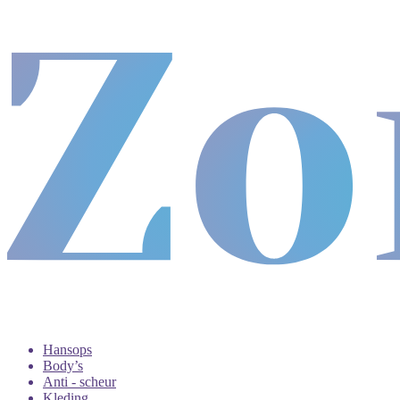
Hansops
Body’s
Anti - scheur
Kleding