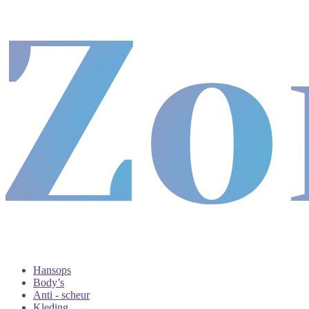
Hansops
Body’s
Anti - scheur
Kleding