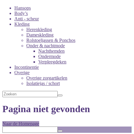
Hansops
Body’s
Anti - scheur
Kleding
Herenkleding
Dameskleding
Rolstoeljassen & Ponchos
Onder & nachtmode
Nachthemden
Ondermode
Verpleegdeken
Incontinentie
Overige
Overige zorgartikelen
Isolatiejas / schort
Pagina niet gevonden
Naar de Homepage