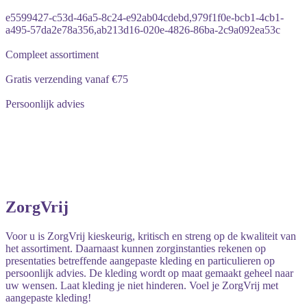
e5599427-c53d-46a5-8c24-e92ab04cdebd,979f1f0e-bcb1-4cb1-
a495-57da2e78a356,ab213d16-020e-4826-86ba-2c9a092ea53c
Compleet assortiment
Gratis verzending vanaf €75
Persoonlijk advies
ZorgVrij
Voor u is ZorgVrij kieskeurig, kritisch en streng op de kwaliteit van
het assortiment. Daarnaast kunnen zorginstanties rekenen op
presentaties betreffende aangepaste kleding en particulieren op
persoonlijk advies. De kleding wordt op maat gemaakt geheel naar
uw wensen. Laat kleding je niet hinderen. Voel je ZorgVrij met
aangepaste kleding!