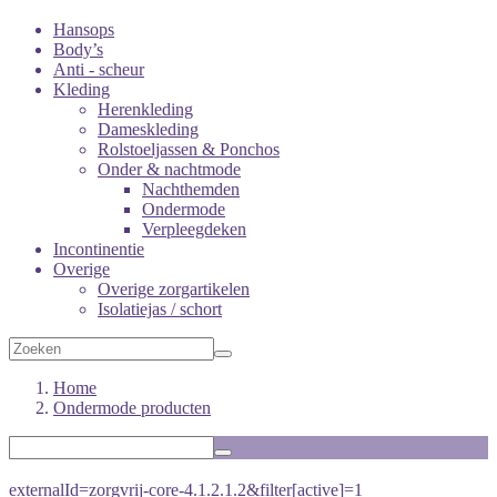
Hansops
Body’s
Anti - scheur
Kleding
Herenkleding
Dameskleding
Rolstoeljassen & Ponchos
Onder & nachtmode
Nachthemden
Ondermode
Verpleegdeken
Incontinentie
Overige
Overige zorgartikelen
Isolatiejas / schort
Home
Ondermode producten
externalId=zorgvrij-core-4.1.2.1.2&filter[active]=1