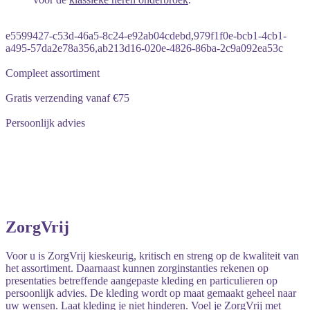
e5599427-c53d-46a5-8c24-e92ab04cdebd,979f1f0e-bcb1-4cb1-
a495-57da2e78a356,ab213d16-020e-4826-86ba-2c9a092ea53c
Compleet assortiment
Gratis verzending vanaf €75
Persoonlijk advies
ZorgVrij
Voor u is ZorgVrij kieskeurig, kritisch en streng op de kwaliteit van
het assortiment. Daarnaast kunnen zorginstanties rekenen op
presentaties betreffende aangepaste kleding en particulieren op
persoonlijk advies. De kleding wordt op maat gemaakt geheel naar
uw wensen. Laat kleding je niet hinderen. Voel je ZorgVrij met