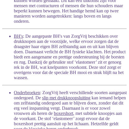
kunnen worden gemaakt. Dit kan een uitkomst zijn voor
mensen met contracturen of mensen die hun schouders maar
beperkt kunnen bewegen. Het handige hemd kan op twee
manieren worden aangetrokken: langs boven en langs
onderen.
BH's
: De aangepaste BH's van ZorgVrij beschikken over
drukknopen aan de voorzijde, welke ervoor zorgen dat de
draagster haar eigen BH zelfstandig aan en uit kan blijven
doen. Daarnaast verlicht de BH fysieke klachten. Het product
biedt een aangename en prettige ondersteuning bij de borsten
en rug. Dankzij de gebruikte stof ‘elastomeer’ zit er genoeg
rek in de BH, wat knelpunten voorkomt. Deze stof zorgt er
overigens voor dat de speciale BH mooi en strak blijft na het
wassen.
Onderbroeken
: ZorgVrij heeft verschillende soorten aangepast
ondergoed. De
slip met drukknoopsluiting
kan iemand helpen
om zelfstandig ondergoed aan te blijven doen, zonder dat dit
erg veel inspanning vergt. Daarnaast is er voor zowel
vrouwen als heren de
boxershort
, met subtiele knoopjes aan
de voorkant. De stof ‘elastomeer’ zorgt ervoor dat de
boxershort prettig aansluit op het lichaam. Hetzelfde geldt
voor de
klassieke heren onderbroek
.