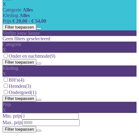
X
Categorie
Alles
Kleding
Alles
Prijs
€ 20,00 - € 54,00
Filter toepassen
Verfijn jouw keuze
Geen filters geselecteerd
Categorie
X
Onder en nachtmode
(9)
Filter toepassen
Kleding
X
BH's
(4)
Hemden
(3)
Ondergoed
(1)
Filter toepassen
Prijs
X
Min. prijs
Max. prijs
Filter toepassen