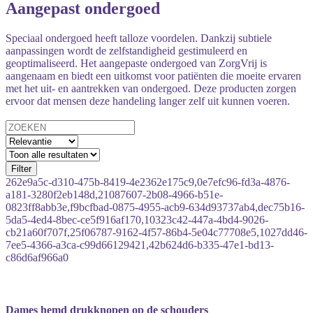
Aangepast ondergoed
Speciaal ondergoed heeft talloze voordelen. Dankzij subtiele
aanpassingen wordt de zelfstandigheid gestimuleerd en
geoptimaliseerd. Het aangepaste ondergoed van ZorgVrij is
aangenaam en biedt een uitkomst voor patiënten die moeite ervaren
met het uit- en aantrekken van ondergoed. Deze producten zorgen
ervoor dat mensen deze handeling langer zelf uit kunnen voeren.
Filter
262e9a5c-d310-475b-8419-4e2362e175c9,0e7efc96-fd3a-4876-
a181-3280f2eb148d,21087607-2b08-4966-b51e-
0823ff8abb3e,f9bcfbad-0875-4955-acb9-634d93737ab4,dec75b16-
5da5-4ed4-8bec-ce5f916af170,10323c42-447a-4bd4-9026-
cb21a60f707f,25f06787-9162-4f57-86b4-5e04c77708e5,1027dd46-
7ee5-4366-a3ca-c99d66129421,42b624d6-b335-47e1-bd13-
c86d6af966a0
Dames hemd drukknopen op de schouders