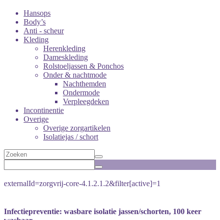
Hansops
Body’s
Anti - scheur
Kleding
Herenkleding
Dameskleding
Rolstoeljassen & Ponchos
Onder & nachtmode
Nachthemden
Ondermode
Verpleegdeken
Incontinentie
Overige
Overige zorgartikelen
Isolatiejas / schort
externalId=zorgvrij-core-4.1.2.1.2&filter[active]=1
Infectiepreventie: wasbare isolatie jassen/schorten, 100 keer