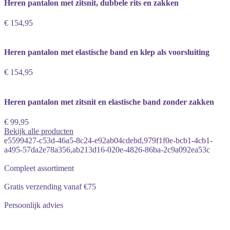
Heren pantalon met zitsnit, dubbele rits en zakken
€ 154,95
Heren pantalon met elastische band en klep als voorsluiting
€ 154,95
Heren pantalon met zitsnit en elastische band zonder zakken
€ 99,95
Bekijk alle producten
e5599427-c53d-46a5-8c24-e92ab04cdebd,979f1f0e-bcb1-4cb1-
a495-57da2e78a356,ab213d16-020e-4826-86ba-2c9a092ea53c
Compleet assortiment
Gratis verzending vanaf €75
Persoonlijk advies