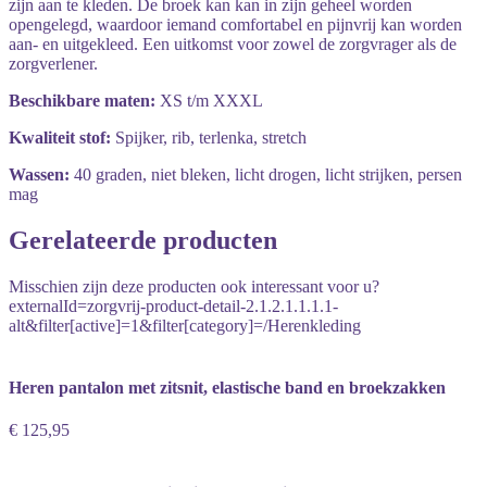
zijn aan te kleden. De broek kan kan in zijn geheel worden
opengelegd, waardoor iemand comfortabel en pijnvrij kan worden
aan- en uitgekleed. Een uitkomst voor zowel de zorgvrager als de
zorgverlener.
Beschikbare maten:
XS t/m XXXL
Kwaliteit stof:
Spijker, rib, terlenka, stretch
Wassen:
40 graden, niet bleken, licht drogen, licht strijken, persen
mag
Gerelateerde producten
Misschien zijn deze producten ook interessant voor u?
externalId=zorgvrij-product-detail-2.1.2.1.1.1.1-
alt&filter[active]=1&filter[category]=/Herenkleding
Heren pantalon met zitsnit, elastische band en broekzakken
€ 125,95