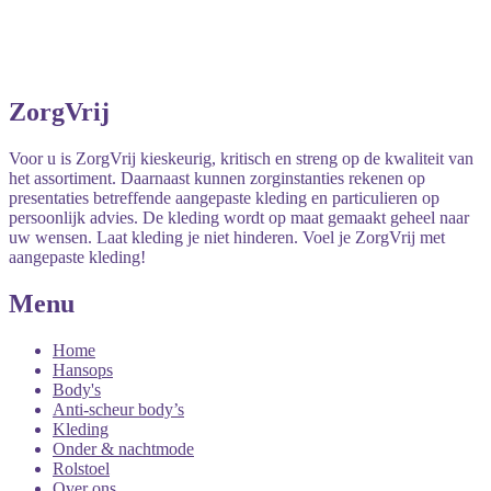
ZorgVrij
Voor u is ZorgVrij kieskeurig, kritisch en streng op de kwaliteit van
het assortiment. Daarnaast kunnen zorginstanties rekenen op
presentaties betreffende aangepaste kleding en particulieren op
persoonlijk advies. De kleding wordt op maat gemaakt geheel naar
uw wensen. Laat kleding je niet hinderen. Voel je ZorgVrij met
aangepaste kleding!
Menu
Home
Hansops
Body's
Anti-scheur body’s
Kleding
Onder & nachtmode
Rolstoel
Over ons