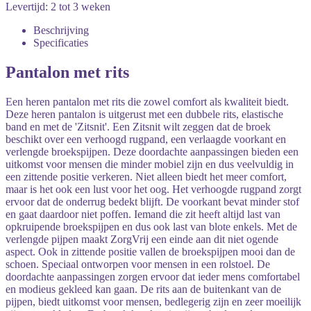
Levertijd: 2 tot 3 weken
Beschrijving
Specificaties
Pantalon met rits
Een heren pantalon met rits die zowel comfort als kwaliteit biedt.
Deze heren pantalon is uitgerust met een dubbele rits, elastische
band en met de 'Zitsnit'. Een Zitsnit wilt zeggen dat de broek
beschikt over een verhoogd rugpand, een verlaagde voorkant en
verlengde broekspijpen. Deze doordachte aanpassingen bieden een
uitkomst voor mensen die minder mobiel zijn en dus veelvuldig in
een zittende positie verkeren. Niet alleen biedt het meer comfort,
maar is het ook een lust voor het oog. Het verhoogde rugpand zorgt
ervoor dat de onderrug bedekt blijft. De voorkant bevat minder stof
en gaat daardoor niet poffen. Iemand die zit heeft altijd last van
opkruipende broekspijpen en dus ook last van blote enkels. Met de
verlengde pijpen maakt ZorgVrij een einde aan dit niet ogende
aspect. Ook in zittende positie vallen de broekspijpen mooi dan de
schoen. Speciaal ontworpen voor mensen in een rolstoel. De
doordachte aanpassingen zorgen ervoor dat ieder mens comfortabel
en modieus gekleed kan gaan. De rits aan de buitenkant van de
pijpen, biedt uitkomst voor mensen, bedlegerig zijn en zeer moeilijk