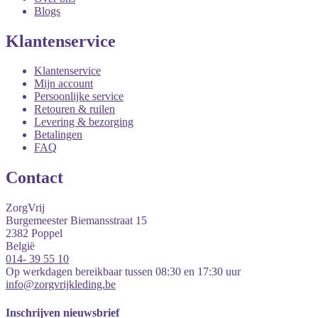
Blogs
Klantenservice
Klantenservice
Mijn account
Persoonlijke service
Retouren & ruilen
Levering & bezorging
Betalingen
FAQ
Contact
ZorgVrij
Burgemeester Biemansstraat 15
2382
Poppel
België
014- 39 55 10
Op werkdagen bereikbaar tussen 08:30 en 17:30 uur
info@zorgvrijkleding.be
Inschrijven nieuwsbrief