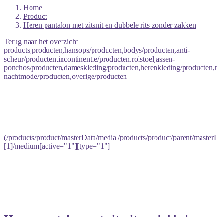
Home
Product
Heren pantalon met zitsnit en dubbele rits zonder zakken
Terug naar het overzicht
products,producten,hansops/producten,bodys/producten,anti-
scheur/producten,incontinentie/producten,rolstoeljassen-
ponchos/producten,dameskleding/producten,herenkleding/producten
nachtmode/producten,overige/producten
(/products/product/masterData/media|/products/product/parent/master
[1]/medium[active="1"][type="1"]