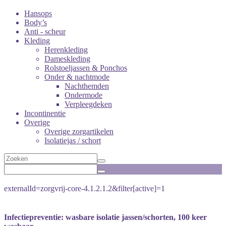
Hansops
Body’s
Anti - scheur
Kleding
Herenkleding
Dameskleding
Rolstoeljassen & Ponchos
Onder & nachtmode
Nachthemden
Ondermode
Verpleegdeken
Incontinentie
Overige
Overige zorgartikelen
Isolatiejas / schort
externalId=zorgvrij-core-4.1.2.1.2&filter[active]=1
Infectiepreventie: wasbare isolatie jassen/schorten, 100 keer