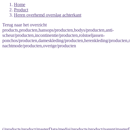
Home
Product
Heren overhemd overslag achterkant
Terug naar het overzicht
products,producten,hansops/producten,bodys/producten,anti-
scheur/producten,incontinentie/producten,rolstoeljassen-
ponchos/producten,dameskleding/producten,herenkleding/producten
nachtmode/producten,overige/producten
(/products/product/masterData/media|/products/product/parent/master