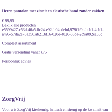
Heren pantalon met zitsnit en elastische band zonder zakken
€ 99,95
Bekijk alle producten
e5599427-c53d-46a5-8c24-e92ab04cdebd,979f1f0e-bcb1-4cb1-
a495-57da2e78a356,ab213d16-020e-4826-86ba-2c9a092ea53c
Compleet assortiment
Gratis verzending vanaf €75
Persoonlijk advies
ZorgVrij
Voor u is ZorgVrij kieskeurig, kritisch en streng op de kwaliteit van