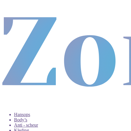
Hansops
Body’s
Anti - scheur
Kleding