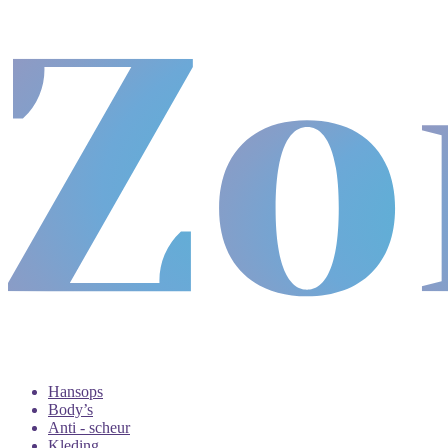
Hansops
Body’s
Anti - scheur
Kleding