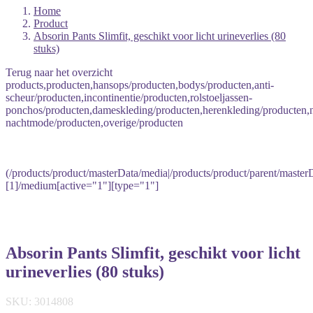
Home
Product
Absorin Pants Slimfit, geschikt voor licht urineverlies (80
stuks)
Terug naar het overzicht
products,producten,hansops/producten,bodys/producten,anti-
scheur/producten,incontinentie/producten,rolstoeljassen-
ponchos/producten,dameskleding/producten,herenkleding/producten
nachtmode/producten,overige/producten
(/products/product/masterData/media|/products/product/parent/master
[1]/medium[active="1"][type="1"]
Absorin Pants Slimfit, geschikt voor licht
urineverlies (80 stuks)
SKU: 3014808