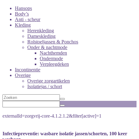
Hansops
Body’s
Anti - scheur
Kleding
Herenkleding
Dameskleding
Rolstoeljassen & Ponchos
Onder & nachtmode
Nachthemden
Ondermode
Verpleegdeken
Incontinentie
Overige
Overige zorgartikelen
Isolatiejas / schort
externalId=zorgvrij-core-4.1.2.1.2&filter[active]=1
Infectiepreventie: wasbare isolatie jassen/schorten, 100 keer