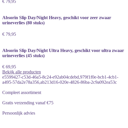
€ 79,95
Absorin Slip Day/Night Heavy, geschikt voor zeer zwaar
urineverlies (80 stuks)
€ 79,95
Absorin Slip Day/Night Ultra Heavy, geschikt voor ultra zwaar
urineverlies (45 stuks)
€ 69,95
Bekijk alle producten
e5599427-c53d-46a5-8c24-e92ab04cdebd,979f1f0e-bcb1-4cb1-
a495-57da2e78a356,ab213d16-020e-4826-86ba-2c9a092ea53c
Compleet assortiment
Gratis verzending vanaf €75
Persoonlijk advies