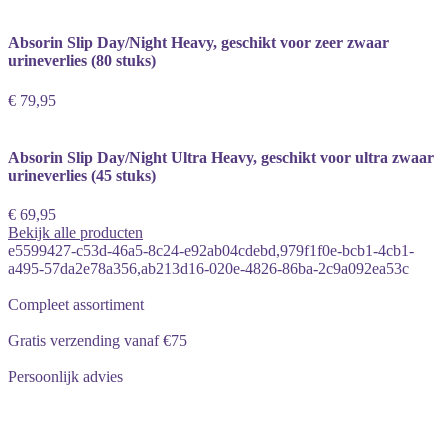
Absorin Slip Day/Night Heavy, geschikt voor zeer zwaar
urineverlies (80 stuks)
€ 79,95
Absorin Slip Day/Night Ultra Heavy, geschikt voor ultra zwaar
urineverlies (45 stuks)
€ 69,95
Bekijk alle producten
e5599427-c53d-46a5-8c24-e92ab04cdebd,979f1f0e-bcb1-4cb1-
a495-57da2e78a356,ab213d16-020e-4826-86ba-2c9a092ea53c
Compleet assortiment
Gratis verzending vanaf €75
Persoonlijk advies