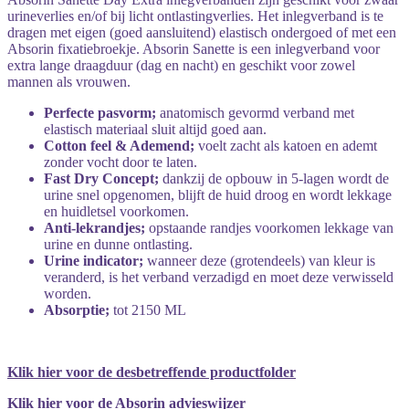
urineverlies en/of bij licht ontlastingverlies. Het inlegverband is te
dragen met eigen (goed aansluitend) elastisch ondergoed of met een
Absorin fixatiebroekje. Absorin Sanette is een inlegverband voor
extra lange draagduur (dag en nacht) en geschikt voor zowel
mannen als vrouwen.
Perfecte pasvorm;
anatomisch gevormd verband met
elastisch materiaal sluit altijd goed aan.
Cotton feel & Ademend;
voelt zacht als katoen en ademt
zonder vocht door te laten.
Fast Dry Concept;
dankzij de opbouw in 5-lagen wordt de
urine snel opgenomen, blijft de huid droog en wordt lekkage
en huidletsel voorkomen.
Anti-lekrandjes;
opstaande randjes voorkomen lekkage van
urine en dunne ontlasting.
Urine indicator;
wanneer deze (grotendeels) van kleur is
veranderd, is het verband verzadigd en moet deze verwisseld
worden.
Absorptie;
tot 2150 ML
Klik hier voor de desbetreffende productfolder
Klik hier voor de Absorin advieswijzer