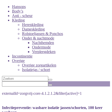
Hansops
Body’s
Anti - scheur
Kleding
Herenkleding
Dameskleding
Rolstoeljassen & Ponchos
Onder & nachtmode
Nachthemden
Ondermode
Verpleegdeken
Incontinentie
Overige
Overige zorgartikelen
Isolatiejas / schort
externalId=zorgvrij-core-4.1.2.1.2&filter[active]=1
Infectiepreventie: wasbare isolatie jassen/schorten, 100 keer