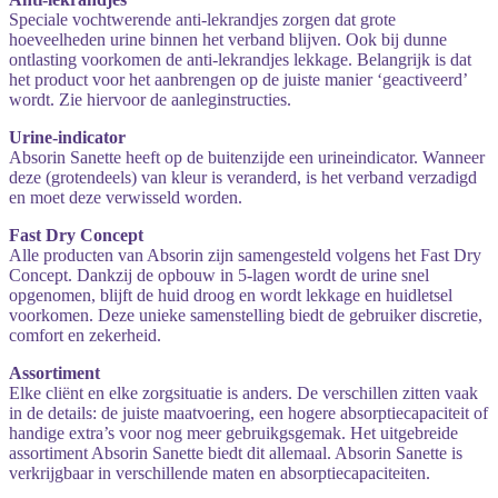
Speciale vochtwerende anti-lekrandjes zorgen dat grote
hoeveelheden urine binnen het verband blijven. Ook bij dunne
ontlasting voorkomen de anti-lekrandjes lekkage. Belangrijk is dat
het product voor het aanbrengen op de juiste manier ‘geactiveerd’
wordt. Zie hiervoor de aanleginstructies.
Urine-indicator
Absorin Sanette heeft op de buitenzijde een urineindicator. Wanneer
deze (grotendeels) van kleur is veranderd, is het verband verzadigd
en moet deze verwisseld worden.
Fast Dry Concept
Alle producten van Absorin zijn samengesteld volgens het Fast Dry
Concept. Dankzij de opbouw in 5-lagen wordt de urine snel
opgenomen, blijft de huid droog en wordt lekkage en huidletsel
voorkomen. Deze unieke samenstelling biedt de gebruiker discretie,
comfort en zekerheid.
Assortiment
Elke cliënt en elke zorgsituatie is anders. De verschillen zitten vaak
in de details: de juiste maatvoering, een hogere absorptiecapaciteit of
handige extra’s voor nog meer gebruikgsgemak. Het uitgebreide
assortiment Absorin Sanette biedt dit allemaal. Absorin Sanette is
verkrijgbaar in verschillende maten en absorptiecapaciteiten.