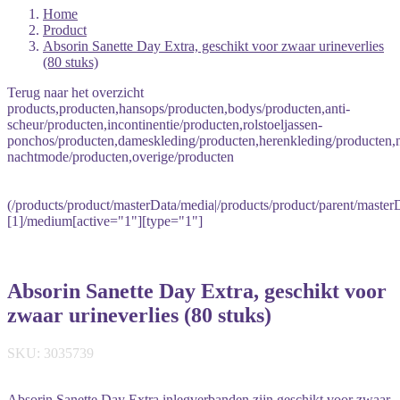
Home
Product
Absorin Sanette Day Extra, geschikt voor zwaar urineverlies
(80 stuks)
Terug naar het overzicht
products,producten,hansops/producten,bodys/producten,anti-
scheur/producten,incontinentie/producten,rolstoeljassen-
ponchos/producten,dameskleding/producten,herenkleding/producten
nachtmode/producten,overige/producten
(/products/product/masterData/media|/products/product/parent/master
[1]/medium[active="1"][type="1"]
Absorin Sanette Day Extra, geschikt voor
zwaar urineverlies (80 stuks)
SKU: 3035739
Absorin Sanette Day Extra inlegverbanden zijn geschikt voor zwaar