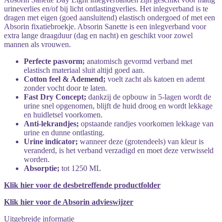
urineverlies en/of bij licht ontlastingverlies. Het inlegverband is te
dragen met eigen (goed aansluitend) elastisch ondergoed of met een
Absorin fixatiebroekje. Absorin Sanette is een inlegverband voor
extra lange draagduur (dag en nacht) en geschikt voor zowel
mannen als vrouwen.
Perfecte pasvorm;
anatomisch gevormd verband met
elastisch materiaal sluit altijd goed aan.
Cotton feel & Ademend;
voelt zacht als katoen en ademt
zonder vocht door te laten.
Fast Dry Concept;
dankzij de opbouw in 5-lagen wordt de
urine snel opgenomen, blijft de huid droog en wordt lekkage
en huidletsel voorkomen.
Anti-lekrandjes;
opstaande randjes voorkomen lekkage van
urine en dunne ontlasting.
Urine indicator;
wanneer deze (grotendeels) van kleur is
veranderd, is het verband verzadigd en moet deze verwisseld
worden.
Absorptie;
tot 1250 ML
Klik hier voor de desbetreffende productfolder
Klik hier voor de Absorin advieswijzer
Uitgebreide informatie