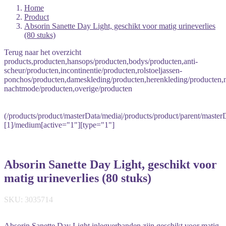
Home
Product
Absorin Sanette Day Light, geschikt voor matig urineverlies
(80 stuks)
Terug naar het overzicht
products,producten,hansops/producten,bodys/producten,anti-
scheur/producten,incontinentie/producten,rolstoeljassen-
ponchos/producten,dameskleding/producten,herenkleding/producten
nachtmode/producten,overige/producten
(/products/product/masterData/media|/products/product/parent/master
[1]/medium[active="1"][type="1"]
Absorin Sanette Day Light, geschikt voor
matig urineverlies (80 stuks)
SKU: 3035714
Absorin Sanette Day Light inlegverbanden zijn geschikt voor matig