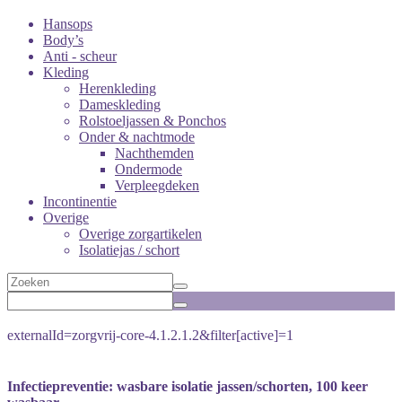
Hansops
Body’s
Anti - scheur
Kleding
Herenkleding
Dameskleding
Rolstoeljassen & Ponchos
Onder & nachtmode
Nachthemden
Ondermode
Verpleegdeken
Incontinentie
Overige
Overige zorgartikelen
Isolatiejas / schort
externalId=zorgvrij-core-4.1.2.1.2&filter[active]=1
Infectiepreventie: wasbare isolatie jassen/schorten, 100 keer