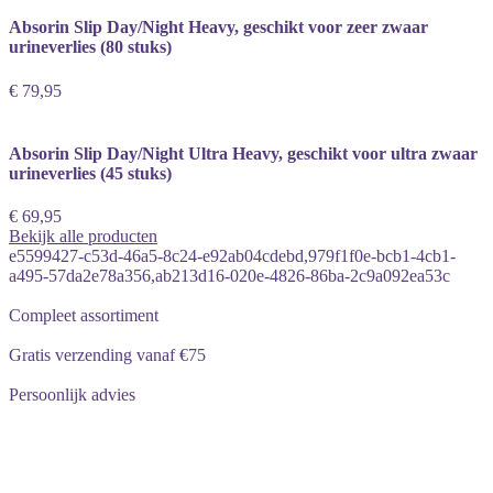
Absorin Slip Day/Night Heavy, geschikt voor zeer zwaar
urineverlies (80 stuks)
€ 79,95
Absorin Slip Day/Night Ultra Heavy, geschikt voor ultra zwaar
urineverlies (45 stuks)
€ 69,95
Bekijk alle producten
e5599427-c53d-46a5-8c24-e92ab04cdebd,979f1f0e-bcb1-4cb1-
a495-57da2e78a356,ab213d16-020e-4826-86ba-2c9a092ea53c
Compleet assortiment
Gratis verzending vanaf €75
Persoonlijk advies