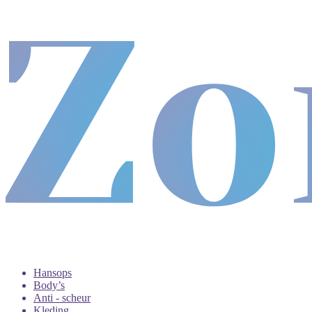
Hansops
Body’s
Anti - scheur
Kleding