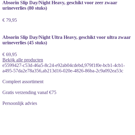
Absorin Slip Day/Night Heavy, geschikt voor zeer zwaar
urineverlies (80 stuks)
€ 79,95
Absorin Slip Day/Night Ultra Heavy, geschikt voor ultra zwaar
urineverlies (45 stuks)
€ 69,95
Bekijk alle producten
e5599427-c53d-46a5-8c24-e92ab04cdebd,979f1f0e-bcb1-4cb1-
a495-57da2e78a356,ab213d16-020e-4826-86ba-2c9a092ea53c
Compleet assortiment
Gratis verzending vanaf €75
Persoonlijk advies