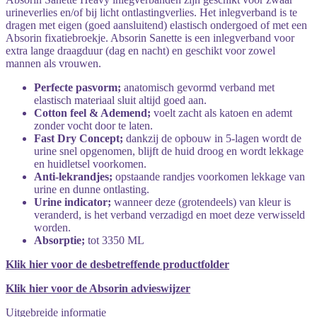
urineverlies en/of bij licht ontlastingverlies. Het inlegverband is te
dragen met eigen (goed aansluitend) elastisch ondergoed of met een
Absorin fixatiebroekje. Absorin Sanette is een inlegverband voor
extra lange draagduur (dag en nacht) en geschikt voor zowel
mannen als vrouwen.
Perfecte pasvorm;
anatomisch gevormd verband met
elastisch materiaal sluit altijd goed aan.
Cotton feel & Ademend;
voelt zacht als katoen en ademt
zonder vocht door te laten.
Fast Dry Concept;
dankzij de opbouw in 5-lagen wordt de
urine snel opgenomen, blijft de huid droog en wordt lekkage
en huidletsel voorkomen.
Anti-lekrandjes;
opstaande randjes voorkomen lekkage van
urine en dunne ontlasting.
Urine indicator;
wanneer deze (grotendeels) van kleur is
veranderd, is het verband verzadigd en moet deze verwisseld
worden.
Absorptie;
tot 3350 ML
Klik hier voor de desbetreffende productfolder
Klik hier voor de Absorin advieswijzer
Uitgebreide informatie