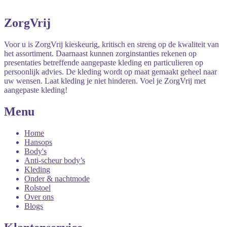
ZorgVrij
Voor u is ZorgVrij kieskeurig, kritisch en streng op de kwaliteit van
het assortiment. Daarnaast kunnen zorginstanties rekenen op
presentaties betreffende aangepaste kleding en particulieren op
persoonlijk advies. De kleding wordt op maat gemaakt geheel naar
uw wensen. Laat kleding je niet hinderen. Voel je ZorgVrij met
aangepaste kleding!
Menu
Home
Hansops
Body's
Anti-scheur body’s
Kleding
Onder & nachtmode
Rolstoel
Over ons
Blogs