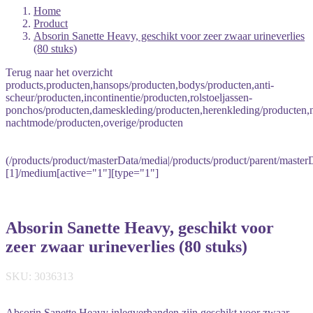
Home
Product
Absorin Sanette Heavy, geschikt voor zeer zwaar urineverlies
(80 stuks)
Terug naar het overzicht
products,producten,hansops/producten,bodys/producten,anti-
scheur/producten,incontinentie/producten,rolstoeljassen-
ponchos/producten,dameskleding/producten,herenkleding/producten
nachtmode/producten,overige/producten
(/products/product/masterData/media|/products/product/parent/master
[1]/medium[active="1"][type="1"]
Absorin Sanette Heavy, geschikt voor
zeer zwaar urineverlies (80 stuks)
SKU: 3036313
Absorin Sanette Heavy inlegverbanden zijn geschikt voor zwaar