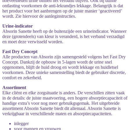
hoeveelheden urine binnen het verband blijven. Ook bij dunne
ontlasting voorkomen de anti-lekrandjes lekkage. Belangrijk is dat
het product voor het aanbrengen op de juiste manier ‘geactiveerd’
wordt. Zie hiervoor de aanleginstructies.
Urine-indicator
Absorin Sanette heeft op de buitenzijde een urineindicator. Wanneer
deze (grotendeels) van kleur is veranderd, is het verband verzadigd
en moet deze verwisseld worden.
Fast Dry Concept
Alle producten van Absorin zijn samengesteld volgens het Fast Dry
Concept. Dankzij de opbouw in 5-lagen wordt de urine snel
opgenomen, blijft de huid droog en wordt lekkage en huidletsel
voorkomen. Deze unieke samenstelling biedt de gebruiker discretie,
comfort en zekerheid.
Assortiment
Elke cliënt en elke zorgsituatie is anders. De verschillen zitten vaak
in de details: de juiste maatvoering, een hogere absorptiecapaciteit of
handige extra’s voor nog meer gebruikgsgemak. Het uitgebreide
assortiment Absorin Sanette biedt dit allemaal. Absorin Sanette is
verkrijgbaar in verschillende maten en absorptiecapaciteiten.
inlegger
voor mannen en vrouwen