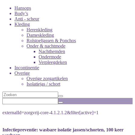
Hansops
Body’s
Anti - scheur
Kleding
Herenkleding
Dameskleding
Rolstoeljassen & Ponchos
Onder & nachtmode
Nachthemden
Ondermode
Verpleegdeken
Incontinentie
Overige
Overige zorgartikelen
Isolatiejas / schort
externalId=zorgvrij-core-4.1.2.1.2&filter[active]=1
Infectiepreventie: wasbare isolatie jassen/schorten, 100 keer