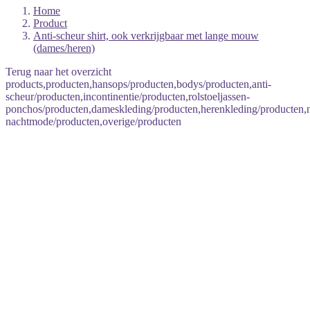
Home
Product
Anti-scheur shirt, ook verkrijgbaar met lange mouw
(dames/heren)
Terug naar het overzicht
products,producten,hansops/producten,bodys/producten,anti-
scheur/producten,incontinentie/producten,rolstoeljassen-
ponchos/producten,dameskleding/producten,herenkleding/producten
nachtmode/producten,overige/producten