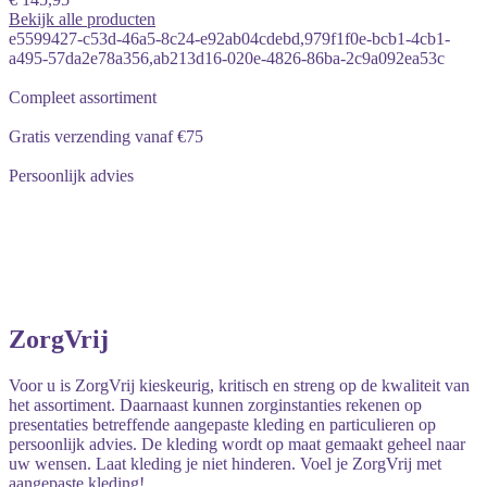
Bekijk alle producten
e5599427-c53d-46a5-8c24-e92ab04cdebd,979f1f0e-bcb1-4cb1-
a495-57da2e78a356,ab213d16-020e-4826-86ba-2c9a092ea53c
Compleet assortiment
Gratis verzending vanaf €75
Persoonlijk advies
ZorgVrij
Voor u is ZorgVrij kieskeurig, kritisch en streng op de kwaliteit van
het assortiment. Daarnaast kunnen zorginstanties rekenen op
presentaties betreffende aangepaste kleding en particulieren op
persoonlijk advies. De kleding wordt op maat gemaakt geheel naar
uw wensen. Laat kleding je niet hinderen. Voel je ZorgVrij met
aangepaste kleding!