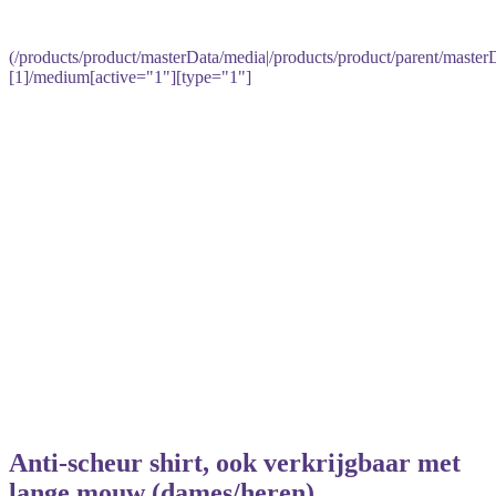
(/products/product/masterData/media|/products/product/parent/master
[1]/medium[active="1"][type="1"]
Anti-scheur shirt, ook verkrijgbaar met
lange mouw (dames/heren)