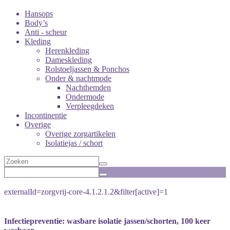
Hansops
Body’s
Anti - scheur
Kleding
Herenkleding
Dameskleding
Rolstoeljassen & Ponchos
Onder & nachtmode
Nachthemden
Ondermode
Verpleegdeken
Incontinentie
Overige
Overige zorgartikelen
Isolatiejas / schort
externalId=zorgvrij-core-4.1.2.1.2&filter[active]=1
Infectiepreventie: wasbare isolatie jassen/schorten, 100 keer