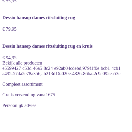
€ 55,95
Dessin hansop dames ritssluiting rug
€ 79,95
Dessin hansop dames ritssluiting rug en kruis
€ 94,95
Bekijk alle producten
e5599427-c53d-46a5-8c24-e92ab04cdebd,979f1f0e-bcb1-4cb1-
a495-57da2e78a356,ab213d16-020e-4826-86ba-2c9a092ea53c
Compleet assortiment
Gratis verzending vanaf €75
Persoonlijk advies