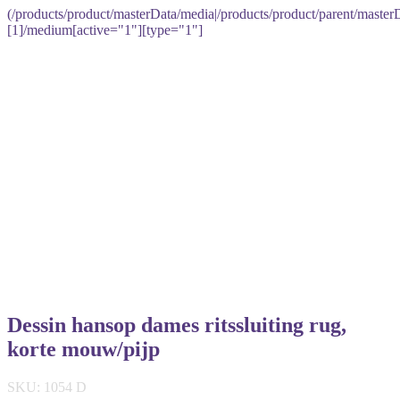
(/products/product/masterData/media|/products/product/parent/master
[1]/medium[active="1"][type="1"]
Dessin hansop dames ritssluiting rug,
korte mouw/pijp
SKU: 1054 D