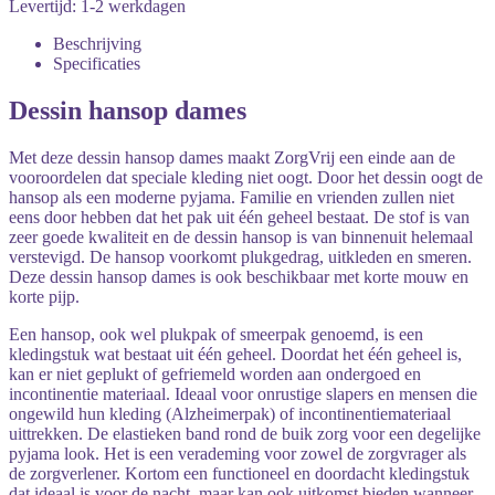
Levertijd: 1-2 werkdagen
Beschrijving
Specificaties
Dessin hansop dames
Met deze dessin hansop dames maakt ZorgVrij een einde aan de
vooroordelen dat speciale kleding niet oogt. Door het dessin oogt de
hansop als een moderne pyjama. Familie en vrienden zullen niet
eens door hebben dat het pak uit één geheel bestaat. De stof is van
zeer goede kwaliteit en de dessin hansop is van binnenuit helemaal
verstevigd. De hansop voorkomt plukgedrag, uitkleden en smeren.
Deze dessin hansop dames is ook beschikbaar met korte mouw en
korte pijp.
Een hansop, ook wel plukpak of smeerpak genoemd, is een
kledingstuk wat bestaat uit één geheel. Doordat het één geheel is,
kan er niet geplukt of gefriemeld worden aan ondergoed en
incontinentie materiaal. Ideaal voor onrustige slapers en mensen die
ongewild hun kleding (Alzheimerpak) of incontinentiemateriaal
uittrekken. De elastieken band rond de buik zorg voor een degelijke
pyjama look. Het is een verademing voor zowel de zorgvrager als
de zorgverlener. Kortom een functioneel en doordacht kledingstuk
dat ideaal is voor de nacht, maar kan ook uitkomst bieden wanneer