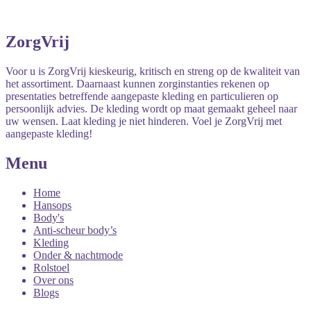
ZorgVrij
Voor u is ZorgVrij kieskeurig, kritisch en streng op de kwaliteit van
het assortiment. Daarnaast kunnen zorginstanties rekenen op
presentaties betreffende aangepaste kleding en particulieren op
persoonlijk advies. De kleding wordt op maat gemaakt geheel naar
uw wensen. Laat kleding je niet hinderen. Voel je ZorgVrij met
aangepaste kleding!
Menu
Home
Hansops
Body's
Anti-scheur body’s
Kleding
Onder & nachtmode
Rolstoel
Over ons
Blogs