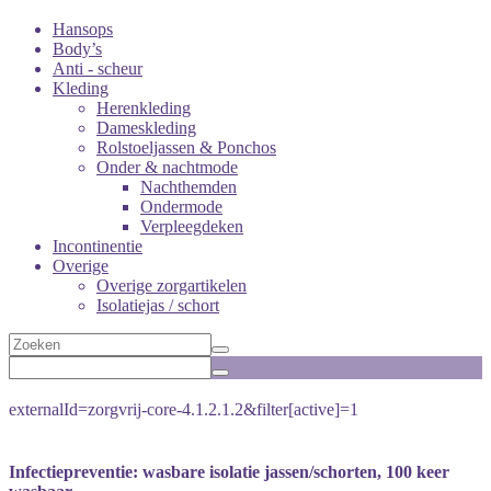
Hansops
Body’s
Anti - scheur
Kleding
Herenkleding
Dameskleding
Rolstoeljassen & Ponchos
Onder & nachtmode
Nachthemden
Ondermode
Verpleegdeken
Incontinentie
Overige
Overige zorgartikelen
Isolatiejas / schort
externalId=zorgvrij-core-4.1.2.1.2&filter[active]=1
Infectiepreventie: wasbare isolatie jassen/schorten, 100 keer