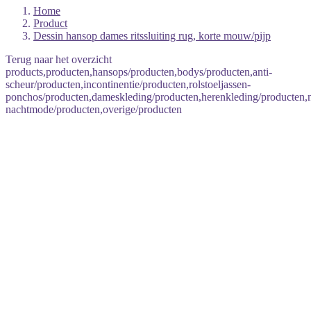
Home
Product
Dessin hansop dames ritssluiting rug, korte mouw/pijp
Terug naar het overzicht
products,producten,hansops/producten,bodys/producten,anti-
scheur/producten,incontinentie/producten,rolstoeljassen-
ponchos/producten,dameskleding/producten,herenkleding/producten
nachtmode/producten,overige/producten