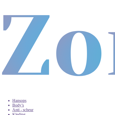
Hansops
Body’s
Anti - scheur
Kleding