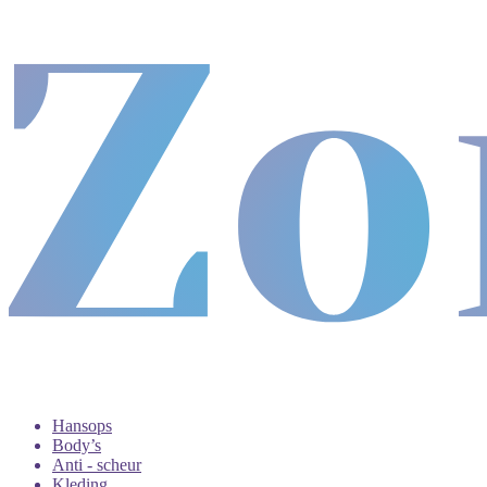
Hansops
Body’s
Anti - scheur
Kleding