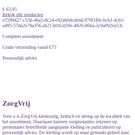
€ 63,95
Bekijk alle producten
e5599427-c53d-46a5-8c24-e92ab04cdebd,979f1f0e-bcb1-4cb1-
a495-57da2e78a356,ab213d16-020e-4826-86ba-2c9a092ea53c
Compleet assortiment
Gratis verzending vanaf €75
Persoonlijk advies
ZorgVrij
Voor u is ZorgVrij kieskeurig, kritisch en streng op de kwaliteit van
het assortiment. Daarnaast kunnen zorginstanties rekenen op
presentaties betreffende aangepaste kleding en particulieren op
persoonlijk advies. De kleding wordt op maat gemaakt geheel naar