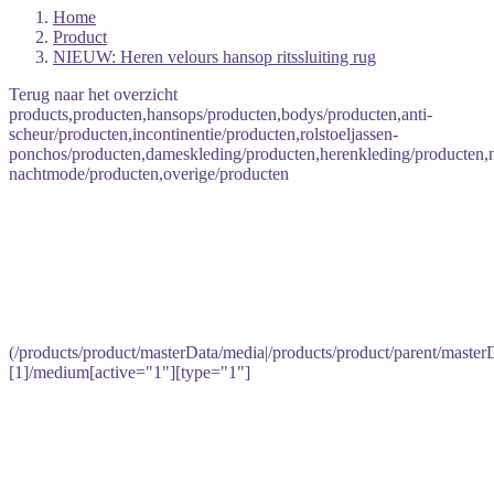
Home
Product
NIEUW: Heren velours hansop ritssluiting rug
Terug naar het overzicht
products,producten,hansops/producten,bodys/producten,anti-
scheur/producten,incontinentie/producten,rolstoeljassen-
ponchos/producten,dameskleding/producten,herenkleding/producten
nachtmode/producten,overige/producten
(/products/product/masterData/media|/products/product/parent/master
[1]/medium[active="1"][type="1"]