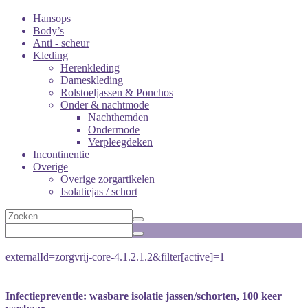
Hansops
Body’s
Anti - scheur
Kleding
Herenkleding
Dameskleding
Rolstoeljassen & Ponchos
Onder & nachtmode
Nachthemden
Ondermode
Verpleegdeken
Incontinentie
Overige
Overige zorgartikelen
Isolatiejas / schort
externalId=zorgvrij-core-4.1.2.1.2&filter[active]=1
Infectiepreventie: wasbare isolatie jassen/schorten, 100 keer